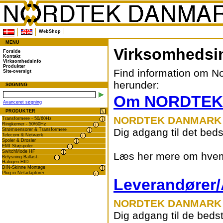
WebShop
MENU
Virksomhedsi
Forside
Kontakt
Virksomhedsinfo
Produkter
Find information om N
Site-oversigt
herunder:
SØGNING
Om NORDTEK
Avanceret søgning
PRODUKTER
NORDTEK DANMARK
Transformere - 50/60Hz
Ringkerner - 50/60Hz
Dig adgang til det bed
Strømsensorer & Transformere
Telecom & Netværk
Spoler & Drosler
EMI Støjspoler
SwitchMode HF
Læs her mere om hvem v
Belysning-Ballast-
Halogen-HID
DIN-Skinne Montage
Plug-in Netadaptorer
Leverandører/
NORDTEK DANMARK
Dig adgang til de beds