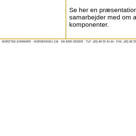
Se her en præsentation
samarbejder med om at
komponenter.
NORDTEK DANMARK · HORSENSVEJ 134 · DK-8300 ODDER · TLF: (45) 86 55 43 44 · FAX: (45) 86 55