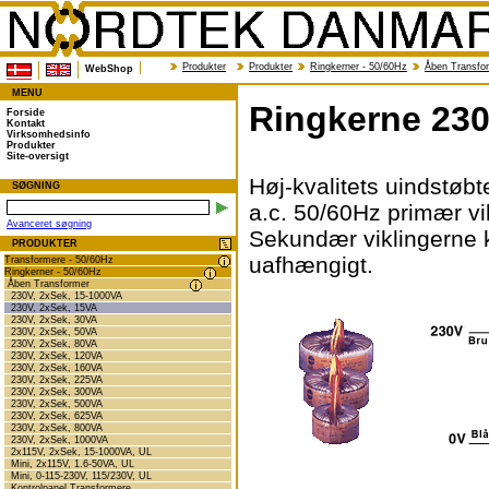
Produkter
Produkter
Ringkerner - 50/60Hz
Åben Transfo
WebShop
MENU
Ringkerne 230
Forside
Kontakt
Virksomhedsinfo
Produkter
Site-oversigt
Høj-kvalitets uindstøb
SØGNING
a.c. 50/60Hz primær vi
Avanceret søgning
Sekundær viklingerne ka
PRODUKTER
uafhængigt.
Transformere - 50/60Hz
Ringkerner - 50/60Hz
Åben Transformer
230V, 2xSek, 15-1000VA
230V, 2xSek, 15VA
230V, 2xSek, 30VA
230V, 2xSek, 50VA
230V, 2xSek, 80VA
230V, 2xSek, 120VA
230V, 2xSek, 160VA
230V, 2xSek, 225VA
230V, 2xSek, 300VA
230V, 2xSek, 500VA
230V, 2xSek, 625VA
230V, 2xSek, 800VA
230V, 2xSek, 1000VA
2x115V, 2xSek, 15-1000VA, UL
Mini, 2x115V, 1.6-50VA, UL
Mini, 0-115-230V, 115/230V, UL
Kontrolpanel Transformere