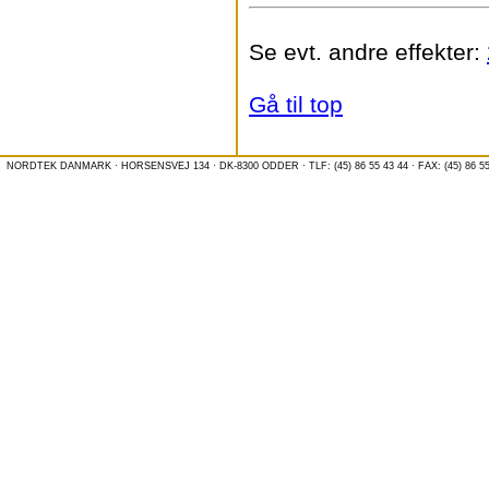
Se evt. andre effekter:
Gå til top
NORDTEK DANMARK · HORSENSVEJ 134 · DK-8300 ODDER · TLF: (45) 86 55 43 44 · FAX: (45) 86 55