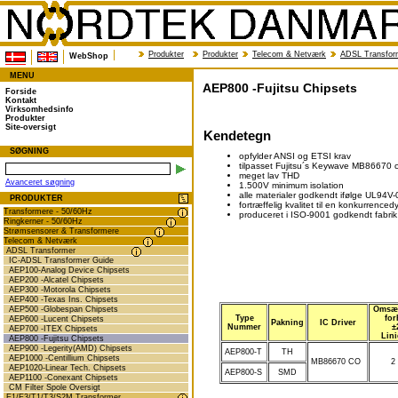
Produkter
Produkter
Telecom & Netværk
ADSL Transfor
WebShop
MENU
AEP800 -Fujitsu Chipsets
Forside
Kontakt
Virksomhedsinfo
Produkter
Site-oversigt
Kendetegn
SØGNING
opfylder ANSI og ETSI krav
tilpasset Fujitsu´s Keywave MB86670 
meget lav THD
Avanceret søgning
1.500V minimum isolation
alle materialer godkendt ifølge UL94V-
PRODUKTER
fortræffelig kvalitet til en konkurrence
Transformere - 50/60Hz
produceret i ISO-9001 godkendt fabrik
Ringkerner - 50/60Hz
Strømsensorer & Transformere
Telecom & Netværk
ADSL Transformer
IC-ADSL Transformer Guide
AEP100-Analog Device Chipsets
AEP200 -Alcatel Chipsets
AEP300 -Motorola Chipsets
AEP400 -Texas Ins. Chipsets
AEP500 -Globespan Chipsets
Omsæt
Type
for
AEP600 -Lucent Chipsets
Pakning
IC Driver
Nummer
±
AEP700 -ITEX Chipsets
Lini
AEP800 -Fujitsu Chipsets
AEP900 -Legerity(AMD) Chipsets
AEP800-T
TH
AEP1000 -Centillium Chipsets
MB86670 CO
2 
AEP1020-Linear Tech. Chipsets
AEP800-S
SMD
AEP1100 -Conexant Chipsets
CM Filter Spole Oversigt
E1/E3/T1/T3/S2M Transformer