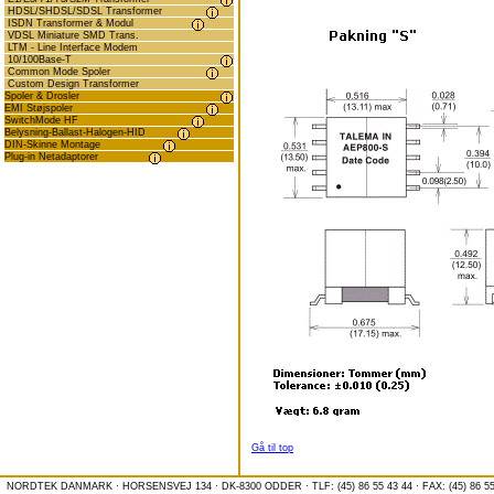
HDSL/SHDSL/SDSL Transformer
ISDN Transformer & Modul
VDSL Miniature SMD Trans.
LTM - Line Interface Modem
10/100Base-T
Common Mode Spoler
Custom Design Transformer
Spoler & Drosler
EMI Støjspoler
SwitchMode HF
Belysning-Ballast-Halogen-HID
DIN-Skinne Montage
Plug-in Netadaptorer
Gå til top
NORDTEK DANMARK · HORSENSVEJ 134 · DK-8300 ODDER · TLF: (45) 86 55 43 44 · FAX: (45) 86 55