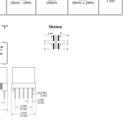
1.500
25kHz - 1MHz
100kHz
30kHz-1,1MHz