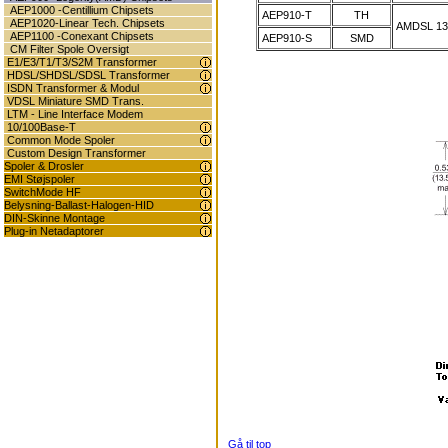
AEP1000 -Centillium Chipsets
AEP910-T
TH
AEP1020-Linear Tech. Chipsets
AMDSL 13
AEP1100 -Conexant Chipsets
AEP910-S
SMD
CM Filter Spole Oversigt
E1/E3/T1/T3/S2M Transformer
HDSL/SHDSL/SDSL Transformer
ISDN Transformer & Modul
VDSL Miniature SMD Trans.
LTM - Line Interface Modem
10/100Base-T
Common Mode Spoler
Custom Design Transformer
Spoler & Drosler
EMI Støjspoler
SwitchMode HF
Belysning-Ballast-Halogen-HID
DIN-Skinne Montage
Plug-in Netadaptorer
Gå til top