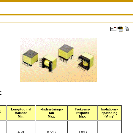
°C
Longitudinal
>Indsætnings-
Frekvens-
Isolations-
)
Balance
tab
respons
spænding
Min.
Max.
Max.
(Vrms)
-40dB
0,5dB
1,0dB