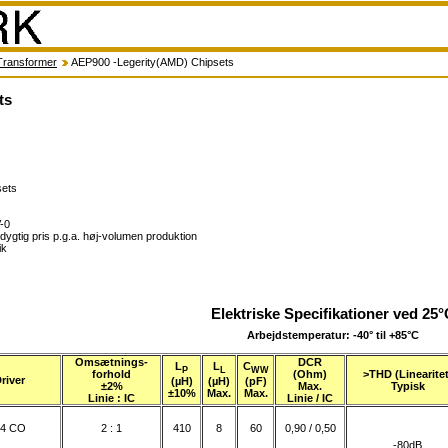
ransformer
AEP900 -Legerity(AMD) Chipsets
ts
sets
V-0
cedygtig pris p.g.a. høj-volumen produktion
ik
Elektriske Specifikationer ved 25
Arbejdstemperatur: -40° til +85°C
Omsætnings-
DCR
L
L
C
P
L
WW
forhold
(Ohm)
>THD (Linearitet
river
(µH)
(µH)
(pF)
±2%
Max.
Typisk
±10%
Max.
Max.
Linie : IC
Linie / IC
4 CO
2 : 1
410
8
60
0,90 / 0,50
-80dB