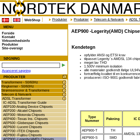
Produkter
Produkter
Telecom & Netværk
ADSL T
WebShop
MENU
AEP900 -Legerity(AMD) Chipse
Forside
Kontakt
Virksomhedsinfo
Produkter
Kendetegn
Site-oversigt
opfylder ANSI og ETSI krav
SØGNING
tilpasset Legerity´s AMDSL 134 chip
meget lav THD
1.500V minimum isolation
alle materialer godkendt ifølge UL94
Avanceret søgning
fortræffelig kvalitet til en konkurren
PRODUKTER
produceret i ISO-9001 godkendt fabr
Transformere - 50/60Hz
Ringkerner - 50/60Hz
Strømsensorer & Transformere
Telecom & Netværk
ADSL Transformer
IC-ADSL Transformer Guide
AEP100-Analog Device Chipsets
AEP200 -Alcatel Chipsets
AEP300 -Motorola Chipsets
Type
Pakning
IC D
AEP400 -Texas Ins. Chipsets
Nummer
AEP500 -Globespan Chipsets
AEP600 -Lucent Chipsets
AEP900-T
TH
AEP700 -ITEX Chipsets
AMDSL 13
AEP800 -Fujitsu Chipsets
AEP900-S
SMD
AEP900 -Legerity(AMD) Chipsets