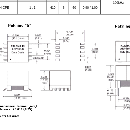
100kHz
4 CPE
1 : 1
410
8
60
0,90 / 1,00