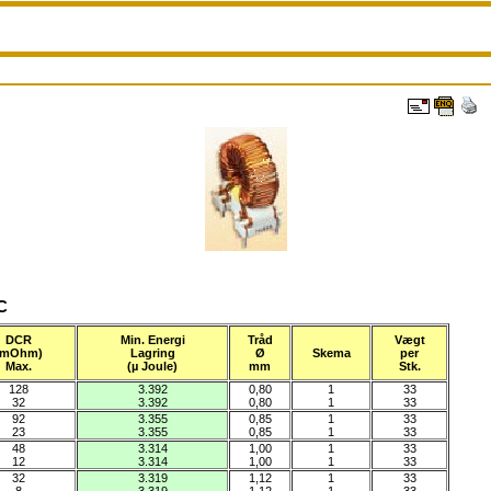
°C
DCR
Min. Energi
Tråd
Vægt
(mOhm)
Lagring
Ø
Skema
per
Max.
(µ Joule)
mm
Stk.
128
3.392
0,80
1
33
32
3.392
0,80
1
33
92
3.355
0,85
1
33
23
3.355
0,85
1
33
48
3.314
1,00
1
33
12
3.314
1,00
1
33
32
3.319
1,12
1
33