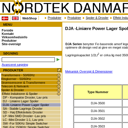
Produkter
Produkter
Spoler & Drosler
Effekt Ind
WebShop
MENU
DJA -Liniære Power Lager Spol
Forside
Kontakt
Virksomhedsinfo
Produkter
DJA Serien
benytter Fe-baserede amorf legere
Site-oversigt
optimere dit design ved at give en meget sta
SØGNING
2
Lagringskapacitet 1/2LI
er cirka lig med 350
Avanceret søgning
PRODUKTER
Mekanisk Oversigt & Dimensioner
Transformere - 50/60Hz
Ringkerner - 50/60Hz
Strømsensorer & Transformere
Telecom & Netværk
Spoler & Drosler
Type Nummer
Effekt Induktorer & Spoler
DP - Kompakte Drosler, Lav pris
DJ - Liniære Lager Spoler
DJA-3500
DJA -Liniære Power Lager Spoler
SA - Stabile Lagrings Drosler
DJA-3501
SD - Høj Effektivitets Drosler
LP -Mini SMD Drosler -Lav pris
DJA-3502
LC -Mini Drosler 1:1, Lav pris
SW -For 50KHz Simple Switcher
DJA-3503
SW -For 150KHz Simple Switcher