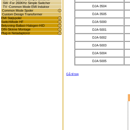
SW -For 260KHz Simple Switcher
DJA-3504
TV -Common Mode EMI Induktor
Common Mode Spoler
DJA-3505
Custom Design Transformer
EMI Støjspoler
DJA-5000
SwitchMode HF
Belysning-Ballast-Halogen-HID
DIN-Skinne Montage
DJA-5001
Plug-in Netadaptorer
DJA-5002
DJA-5003
DJA-5004
DJA-5005
Gå til top