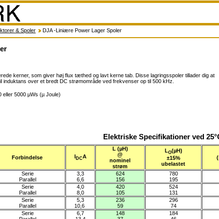
uktorer & Spoler
DJA -Liniære Power Lager Spoler
er
de kerner, som giver høj flux tæthed og lavt kerne tab. Disse lagringsspoler tillader dig at
bil induktans over et bredt DC strømområde ved frekvenser op til 500 kHz.
0 eller 5000 µWs (µ Joule)
Elektriske Specifikationer ved 25
L (µH)
L
(µH)
O
@
I
A
Forbindelse
±15%
DC
nominel
ubelastet
strøm
Serie
3,3
624
780
Parallel
6,6
156
195
Serie
4,0
420
524
Parallel
8,0
105
131
Serie
5,3
236
296
Parallel
10,6
59
74
Serie
6,7
148
184