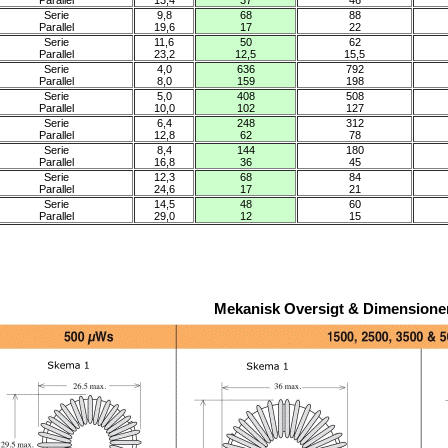
Parallel
13,4
37
46
Serie
9,8
68
88
Parallel
19,6
17
22
Serie
11,6
50
62
Parallel
23,2
12,5
15,5
Serie
4,0
636
792
Parallel
8,0
159
198
Serie
5,0
408
508
Parallel
10,0
102
127
Serie
6,4
248
312
Parallel
12,8
62
78
Serie
8,4
144
180
Parallel
16,8
36
45
Serie
12,3
68
84
Parallel
24,6
17
21
Serie
14,5
48
60
Parallel
29,0
12
15
Mekanisk Oversigt & Dimensione