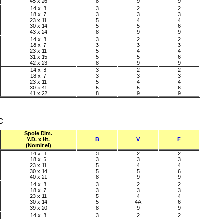
45 x 26
8
9
9
14 x 8
3
2
2
18 x 7
3
3
3
23 x 11
5
4
4
30 x 14
5
5
6
43 x 24
8
9
9
14 x 8
3
2
2
18 x 7
3
3
3
23 x 11
5
4
4
31 x 15
5
5
6
42 x 23
8
9
9
14 x 8
3
2
2
18 x 7
3
3
3
23 x 11
5
4
4
30 x 41
5
5
6
41 x 22
8
9
9
°C
Spole Dim.
Y.D. x Ht.
B
V
F
(Nominel)
14 x 8
3
2
2
18 x 6
3
3
3
23 x 11
5
4
4
30 x 14
5
5
6
40 x 21
8
9
9
14 x 8
3
2
2
18 x 7
3
3
3
23 x 11
5
4
4
30 x 14
5
4A
6
39 x 20
8
9
9
14 x 8
3
2
2