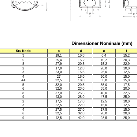
Dimensioner Nominale (mm)
Str. Kode
c
d
e
f
3
19,1
10,8
6,4
15,2
5
25,4
15,2
10,2
20,3
8
27,9
20,3
15,2
22,9
2
17,8
12,8
20,0
10,0
3
23,0
15,5
25,0
12,5
4
27
18,0
30,0
15,0
4A
32,5
18,0
35,0
15,0
5
32,0
20,5
35,0
17,5
6
32,0
23,0
35,0
20,0
8
37,0
25,5
40,0
22,5
9
43,0
28,0
47,5
25,0
2
17,5
17,0
12,5
10,0
3
22,5
22,0
15,0
12,5
4
27,5
27,0
17,5
15,0
6
32,5
32,0
20,0
20,0
9
42,5
42,0
28,5
25,0