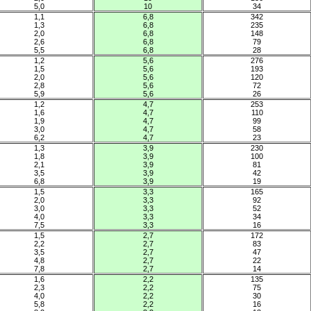
5,0
10
34
1,1
6,8
342
1,3
6,8
235
2,0
6,8
148
2,6
6,8
79
5,5
6,8
28
1,2
5,6
276
1,5
5,6
193
2,0
5,6
120
2,8
5,6
72
5,9
5,6
26
1,2
4,7
253
1,6
4,7
110
1,9
4,7
99
3,0
4,7
58
6,2
4,7
23
1,3
3,9
230
1,8
3,9
100
2,1
3,9
81
3,5
3,9
42
6,8
3,9
19
1,5
3,3
165
2,0
3,3
92
3,0
3,3
52
4,0
3,3
34
7,5
3,3
16
1,5
2,7
172
2,2
2,7
83
3,5
2,7
47
4,8
2,7
22
7,8
2,7
14
1,6
2,2
135
2,3
2,2
75
4,0
2,2
30
5,8
2,2
16