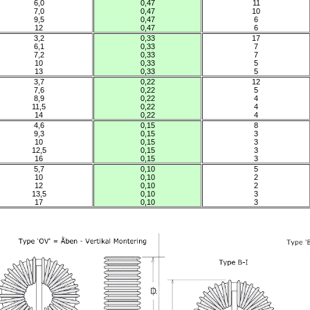
6,0
0,47
11
7,0
0,47
10
9,5
0,47
6
12
0,47
6
3,2
0,33
17
6,1
0,33
7
7,2
0,33
7
10
0,33
5
13
0,33
5
3,7
0,22
12
7,6
0,22
5
8,9
0,22
4
11,5
0,22
4
14
0,22
4
4,6
0,15
8
9,3
0,15
3
10
0,15
3
12,5
0,15
3
16
0,15
3
5,7
0,10
5
10
0,10
2
12
0,10
2
13,5
0,10
3
17
0,10
3