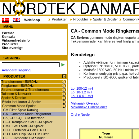
Produkter
Produkter
Spoler & Drosler
Common M
WebShop
MENU
CA - Common Mode Ringkerner
Forside
Kontakt
CA Seriens
common mode ringkernespoler anven
Virksomhedsinfo
frekvensområder kan filtreres ved hjælp af h
Produkter
Site-oversigt
Kendetegn
SØGNING
Adskilte viklinger for minimum kapaci
Opfylder EN138100, VDE 0565, part
Modstår 1500 VAC, 50 Hz i minimum
Avanceret søgning
Konkurrencedygtig pris p.g.a. høj-v
PRODUKTER
Produceret i ISO-9000 godkendt fabr
Transformere - 50/60Hz
Ringkerner - 50/60Hz
Lo: 100-12 mH
Strømsensorer & Transformere
Lo: 10-1.2 mH
Telecom & Netværk
Lo: 1.0-0.1 mH
Spoler & Drosler
Effekt Induktorer & Spoler
Mekanisk Oversigt
Common Mode Spoler
Mekaniske Dimensioner
CM Filter Spole Katalog
CA - Common Mode Ringkerner
Ordre Nøgle
CK, CD, CQ - CM Interface
CCJ -Kompakte SMD CM Spoler
CMJ -SMD Mini CM Spoler
COJ - Octal for 4 Port E1/T1
Type
CUJ -Mini Chip SMD CM Filter
Nummer
CFJ - Kompakte CM Spoler