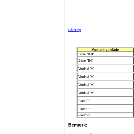
Gå til top
Monterings Måde
Base "B-II"
Base "B-I"
Vertikal "V"
Vertikal "V"
Vertikal "V"
Vertikal "V"
Flad "F"
Flad "F"
Flad "F"
Bemærk: