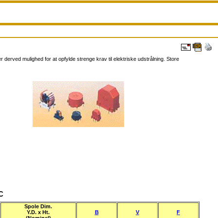
r derved mulighed for at opfylde strenge krav til elektriske udstrålning. Store
°C
Spole Dim.
Y.D. x Ht.
B
V
F