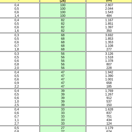
(2x)
(2x)
0,4
100
2.807
0,5
100
2.044
0,6
100
1.543
1,4
100
484
0,4
82
1.167
0,5
82
1.851
0,6
82
1.397
1,6
82
350
0,3
68
3.692
0,5
68
1.853
0,6
68
1.353
0,7
68
1.108
1,8
68
277
0,3
56
3.126
0,5
56
1.518
0,6
56
1.378
0,8
56
807
2,0
56
228
0,4
47
1.942
0,5
47
1.390
0,6
47
1.001
0,9
47
658
2,2
47
185
0,4
39
1,769
0,5
39
1.267
0,6
39
912
1,0
39
537
2,5
39
150
0,4
33
1.628
0,6
33
837
0,7
33
751
1,1
33
434
2,7
33
124
0,5
27
1.179
0,8
27
674