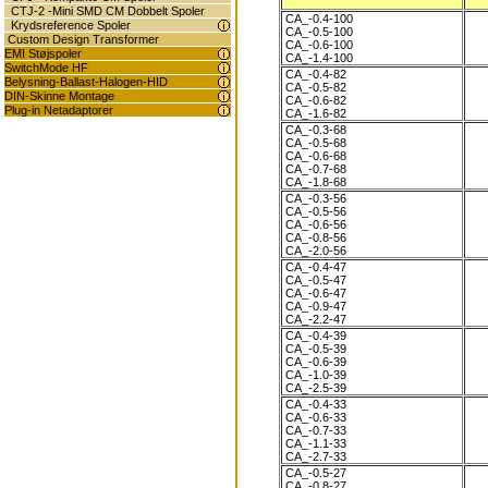
CTJ-2 -Mini SMD CM Dobbelt Spoler
CA_-0.4-100
Krydsreference Spoler
CA_-0.5-100
Custom Design Transformer
CA_-0.6-100
EMI Støjspoler
CA_-1.4-100
SwitchMode HF
CA_-0.4-82
Belysning-Ballast-Halogen-HID
CA_-0.5-82
DIN-Skinne Montage
CA_-0.6-82
Plug-in Netadaptorer
CA_-1.6-82
CA_-0.3-68
CA_-0.5-68
CA_-0.6-68
CA_-0.7-68
CA_-1.8-68
CA_-0.3-56
CA_-0.5-56
CA_-0.6-56
CA_-0.8-56
CA_-2.0-56
CA_-0.4-47
CA_-0.5-47
CA_-0.6-47
CA_-0.9-47
CA_-2.2-47
CA_-0.4-39
CA_-0.5-39
CA_-0.6-39
CA_-1.0-39
CA_-2.5-39
CA_-0.4-33
CA_-0.6-33
CA_-0.7-33
CA_-1.1-33
CA_-2.7-33
CA_-0.5-27
CA_-0.8-27