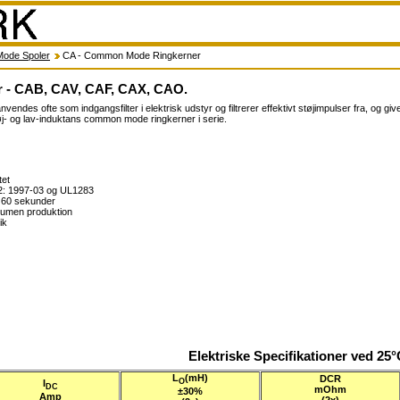
ode Spoler
CA - Common Mode Ringkerner
 - CAB, CAV, CAF, CAX, CAO.
des ofte som indgangsfilter i elektrisk udstyr og filtrerer effektivt støjimpulser fra, og give
øj- og lav-induktans common mode ringkerner i serie.
tet
2: 1997-03 og UL1283
 60 sekunder
olumen produktion
ik
Elektriske Specifikationer ved 25
L
(mH)
DCR
O
I
DC
mOhm
±30%
Amp