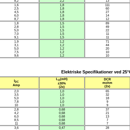
8,2
2,2
13
1,6
1,8
111
2,5
1,8
60
4,5
1,8
27
6,0
1,8
14
8,7
1,8
12
1,8
1,5
89
2,8
1,5
49
5,0
1,5
22
7,0
1,5
11
9,1
1,5
11
1,9
1,2
71
3,1
1,2
44
5,0
1,2
20
7,5
1,2
10
9,6
1,2
10
Elektriske Specifikationer ved 25
L
(mH)
DCR
O
I
DC
mohm
±30%
Amp
(2x)
(2x)
2,0
1,0
65
3,5
1,0
32
5,0
1,0
18
7,8
1,0
9
10
1,0
9
2,8
0,68
37
4,2
0,68
21
6,0
0,68
13
8,5
0,68
7
11
0,68
7
3,6
0,47
28