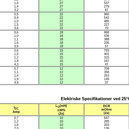
1,0
27
537
1,4
27
279
3.2
27
87
0,5
22
960
0,9
22
542
1,0
22
485
1,5
22
227
3,6
22
70
0,6
18
868
1,0
18
439
1,1
18
388
1,6
18
205
3,9
18
57
0,6
15
793
1,0
15
401
1,2
15
315
1,8
15
167
4,3
15
47
0,7
12
709
1,1
12
358
1,4
12
253
1,9
12
149
4,9
12
37
Elektriske Specifikationer ved 25
L
(mH)
DCR
O
I
DC
mOhm
±30%
Amp
(2x)
(2x)
0,7
10
647
1,2
10
285
1,6
10
203
2,0
10
136