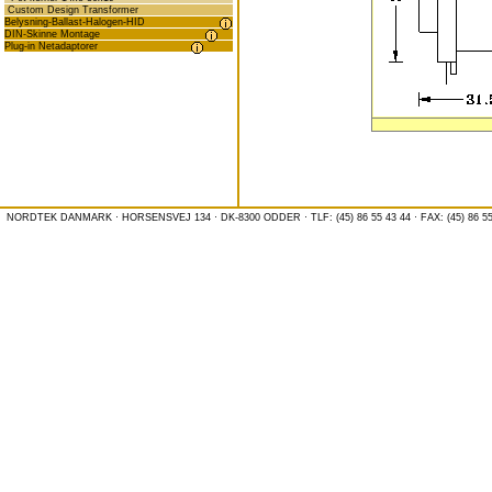
Custom Design Transformer
Belysning-Ballast-Halogen-HID
DIN-Skinne Montage
Plug-in Netadaptorer
NORDTEK DANMARK · HORSENSVEJ 134 · DK-8300 ODDER · TLF: (45) 86 55 43 44 · FAX: (45) 86 55