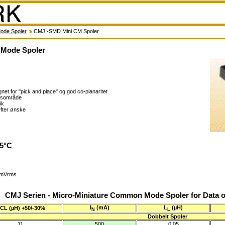
de Spoler
CMJ -SMD Mini CM Spoler
 Mode Spoler
net for "pick and place" og god co-planaritet
ensområde
ik
 efter ønske
25°C
20mVrms
CMJ Serien - Micro-Miniature Common Mode Spoler for Data 
I
(mA)
L
(µH)
CL (µH) +50/-30%
N
L
Dobbelt Spoler
11
500
0,05