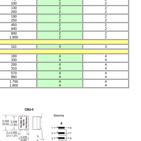
100
2
2
130
2
2
260
2
2
190
2
2
250
2
2
450
2
2
840
2
2
800
2
2
1.800
2
2
110
3
3
180
4
4
330
4
4
200
4
4
310
4
4
570
4
4
860
4
4
1.700
4
4
1.800
4
4