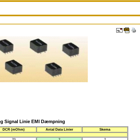
og Signal Linie EMI Dæmpning
DCR (mOhm)
Antal Data Linier
Skema
70
2
2