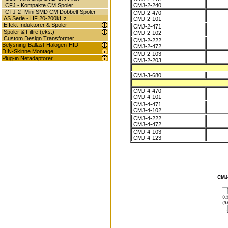
CMJ-2-240
CFJ - Kompakte CM Spoler
CTJ-2 -Mini SMD CM Dobbelt Spoler
CMJ-2-470
AS Serie - HF 20-200kHz
CMJ-2-101
Effekt Induktorer & Spoler
CMJ-2-471
Spoler & Filtre (eks.)
CMJ-2-102
Custom Design Transformer
CMJ-2-222
Belysning-Ballast-Halogen-HID
CMJ-2-472
DIN-Skinne Montage
CMJ-2-103
Plug-in Netadaptorer
CMJ-2-203
CMJ-3-680
CMJ-4-470
CMJ-4-101
CMJ-4-471
CMJ-4-102
CMJ-4-222
CMJ-4-472
CMJ-4-103
CMJ-4-123