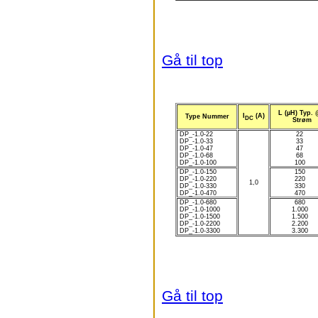
Gå til top
L (µH) Typ. 
I
(A)
Type Nummer
DC
Strøm
DP_-1.0-22
22
DP_-1.0-33
33
DP_-1.0-47
47
DP_-1.0-68
68
DP_-1.0-100
100
DP_-1.0-150
150
DP_-1.0-220
220
1,0
DP_-1.0-330
330
DP_-1.0-470
470
DP_-1.0-680
680
DP_-1.0-1000
1.000
DP_-1.0-1500
1.500
DP_-1.0-2200
2.200
DP_-1.0-3300
3.300
Gå til top