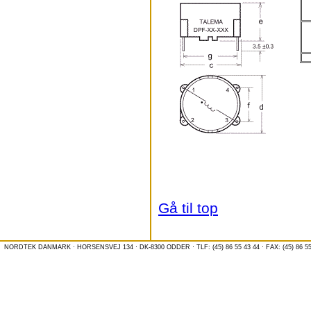
Gå til top
NORDTEK DANMARK · HORSENSVEJ 134 · DK-8300 ODDER · TLF: (45) 86 55 43 44 · FAX: (45) 86 55