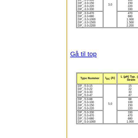
DP_-3.0-100
100
DP_-3.0-150
150
3,0
DP_-3.0-220
220
DP_-3.0-330
330
DP_-3.0-470
470
DP_-3.0-680
680
DP_-3.0-1000
1.000
DP_-3.0-1500
1.500
DP_-3.0-2200
2.200
Gå til top
L (µH) Typ. 
I
(A)
Type Nummer
DC
Strøm
DP_-5.0-15
15
DP_-5.0-22
22
DP_-5.0-33
33
DP_-5.0-47
47
DP_-5.0-68
68
DP_-5.0-100
100
5,0
DP_-5.0-150
150
DP_-5.0-220
220
DP_-5.0-330
330
DP_-5.0-470
470
DP_-5.0-680
680
DP_-5.0-1000
1.000