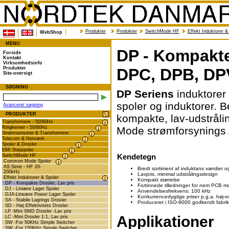
Produkter
Produkter
SwitchMode HF
Effekt Induktorer &
WebShop
MENU
DP - Kompakte 
Forside
Kontakt
Virksomhedsinfo
Produkter
DPC, DPB, DPV
Site-oversigt
SØGNING
DP Seriens
induktorer g
spoler og induktorer. Be
Avanceret søgning
PRODUKTER
kompakte, lav-udstrålin
Transformere - 50/60Hz
Ringkerner - 50/60Hz
Mode strømforsynings 
Strømsensorer & Transformere
Telecom & Netværk
Spoler & Drosler
EMI Støjspoler
SwitchMode HF
Kendetegn
Common Mode Spoler
AS Serie - HF 20-
Bredt sortiment af induktans værdier 
200kHz
Lavpris, minimal udstrålingsdesign
Effekt Induktorer & Spoler
Kompakt størrelse
DP - Kompakte Drosler, Lav pris
Fortinnede tilledninger for nem PCB m
DJ - Liniære Lager Spoler
Anvendelsesfrekvens: 100 kHz
DJA-Lineære Power Lager Spoler
Konkurrencedygtige priser p.g.a. høj-
SA - Stabile Lagrings Drosler
Produceret i ISO-9000 godkendt fabrik
SD - Høj Effektivitets Drosler
LP -Mini SMD Drosler -Lav pris
Applikationer
LC -Mini Drosler 1:1, Lav pris
SW -For 50KHz Simple Switcher
SW -For 150KHz Simple Switcher