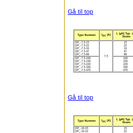
Gå til top
L (µH) Typ. 
I
(A)
Type Nummer
DC
Strøm
DP_-7.5-15
15
DP_-7.5-22
22
DP_-7.5-33
33
DP_-7.5-47
47
DP_-7.5-68
68
7,5
DP_-7.5-100
100
DP_-7.5-150
150
DP_-7.5-220
220
DP_-7.5-330
330
DP_-7.5-470
470
Gå til top
L (µH) Typ. 
I
(A)
Type Nummer
DC
Strøm
DP_-10-15
15
DP_-10-22
22