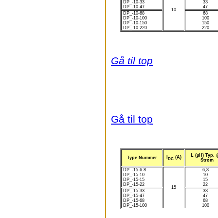
DP_-10-33
33
DP_-10-47
47
10
DP_-10-68
68
DP_-10-100
100
DP_-10-150
150
DP_-10-220
220
Gå til top
Gå til top
L (µH) Typ. 
I
(A)
Type Nummer
DC
Strøm
DP_-15-6.8
6,8
DP_-15-10
10
DP_-15-15
15
DP_-15-22
22
15
DP_-15-33
33
DP_-15-47
47
DP_-15-68
68
DP_-15-100
100