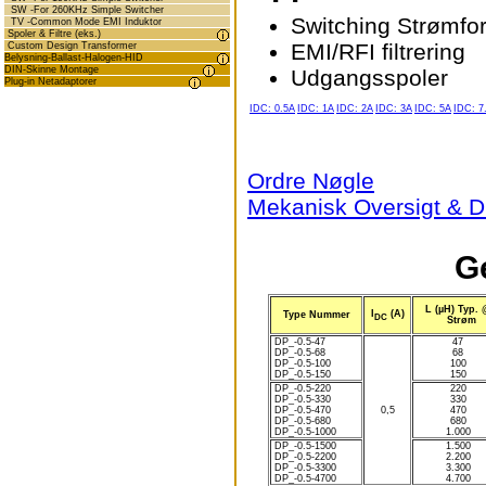
SW -For 260KHz Simple Switcher
Switching Strømfo
TV -Common Mode EMI Induktor
Spoler & Filtre (eks.)
EMI/RFI filtrering
Custom Design Transformer
Belysning-Ballast-Halogen-HID
DIN-Skinne Montage
Udgangsspoler
Plug-in Netadaptorer
IDC: 0.5A
IDC: 1A
IDC: 2A
IDC: 3A
IDC: 5A
IDC: 7
Ordre Nøgle
Mekanisk Oversigt & 
Ge
L (µH) Typ. 
I
(A)
Type Nummer
DC
Strøm
DP_-0.5-47
47
DP_-0.5-68
68
DP_-0.5-100
100
DP_-0.5-150
150
DP_-0.5-220
220
DP_-0.5-330
330
DP_-0.5-470
0,5
470
DP_-0.5-680
680
DP_-0.5-1000
1.000
DP_-0.5-1500
1.500
DP_-0.5-2200
2.200
DP_-0.5-3300
3.300
DP_-0.5-4700
4.700